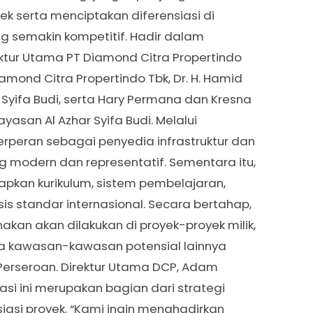
k serta menciptakan diferensiasi di
ng semakin kompetitif. Hadir dalam
ktur Utama PT Diamond Citra Propertindo
iamond Citra Propertindo Tbk, Dr. H. Hamid
ar Syifa Budi, serta Hary Permana dan Kresna
yasan Al Azhar Syifa Budi. Melalui
erperan sebagai penyedia infrastruktur dan
 modern dan representatif. Sementara itu,
apkan kurikulum, sistem pembelajaran,
 standar internasional. Secara bertahap,
kan akan dilakukan di proyek-proyek milik,
rta kawasan-kawasan potensial lainnya
erseroan. Direktur Utama DCP, Adam
si ini merupakan bagian dari strategi
iasi proyek. “Kami ingin menghadirkan