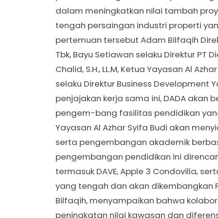
dalam meningkatkan nilai tambah proye
tengah persaingan industri properti ya
pertemuan tersebut Adam Bilfaqih Dire
Tbk, Bayu Setiawan selaku Direktur PT D
Chalid, S.H., LL.M, Ketua Yayasan Al Azh
selaku Direktur Business Development Ya
penjajakan kerja sama ini, DADA akan b
pengem-bang fasilitas pendidikan yang
Yayasan Al Azhar Syifa Budi akan menyi
serta pengembangan akademik berbasis
pengembangan pendidikan ini direncana
termasuk DAVE, Apple 3 Condovilla, se
yang tengah dan akan dikembangkan P
Bilfaqih, menyampaikan bahwa kolabora
peningkatan nilai kawasan dan diferens