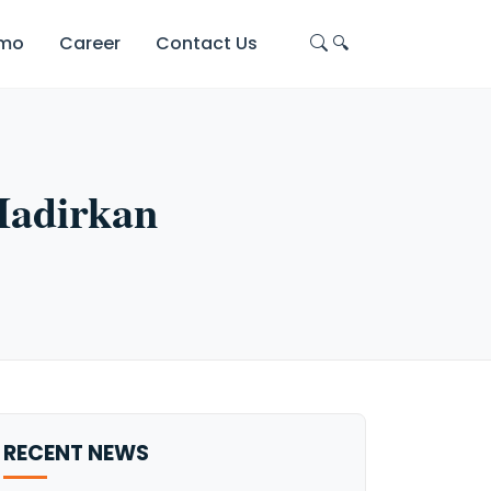
omo
Career
Contact Us
🔍
Hadirkan
RECENT NEWS