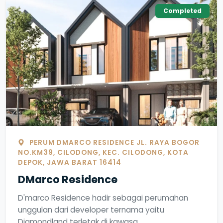
Completed
PERUM DMARCO RESIDENCE JL. RAYA BOGOR
NO.KM39, CILODONG, KEC. CILODONG, KOTA
DEPOK, JAWA BARAT 16414
DMarco Residence
D'marco Residence hadir sebagai perumahan
unggulan dari developer ternama yaitu
Diamondland terletak di kawasa...