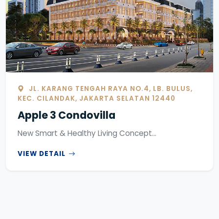
JL. KARANG TENGAH RAYA NO.4, LB. BULUS,
KEC. CILANDAK, JAKARTA SELATAN 12440
Apple 3 Condovilla
New Smart & Healthy Living Concept...
VIEW DETAIL