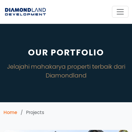
OUR PORTFOLIO
Jelajahi mahakarya properti terbaik dari
Diamondland
Home
/
Projects