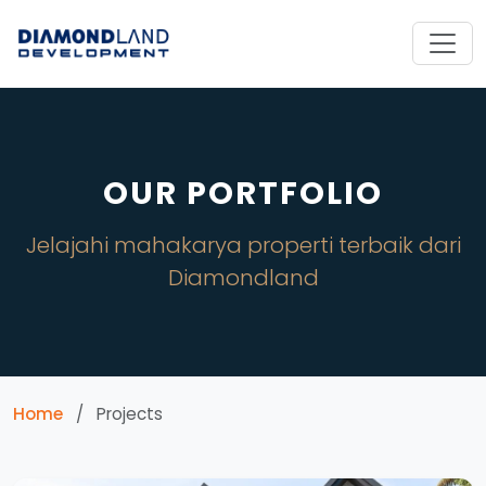
OUR PORTFOLIO
Jelajahi mahakarya properti terbaik dari
Diamondland
Home
/
Projects