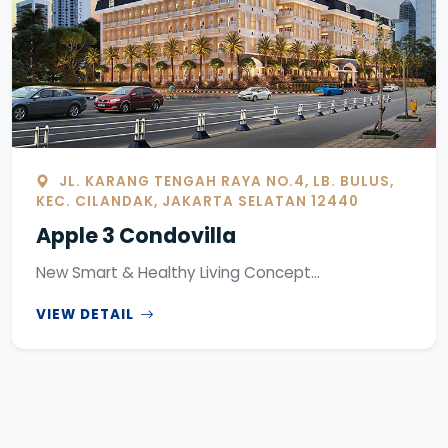
JL. KARANG TENGAH RAYA NO.4, LB. BULUS,
KEC. CILANDAK, JAKARTA SELATAN 12440
Apple 3 Condovilla
New Smart & Healthy Living Concept...
VIEW DETAIL