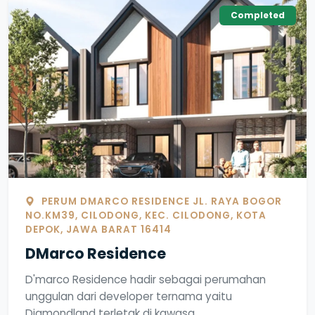
Completed
PERUM DMARCO RESIDENCE JL. RAYA BOGOR
NO.KM39, CILODONG, KEC. CILODONG, KOTA
DEPOK, JAWA BARAT 16414
DMarco Residence
D'marco Residence hadir sebagai perumahan
unggulan dari developer ternama yaitu
Diamondland terletak di kawasa...